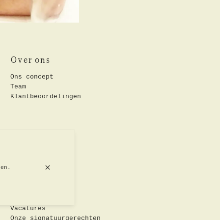
Over ons
Ons concept
Team
Klantbeoordelingen
Snelle links
ren.
Home
Contact
Reserveren
Vacatures
Onze signatuurgerechten