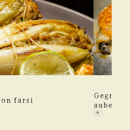
Gegratin
on farsi
aubergin