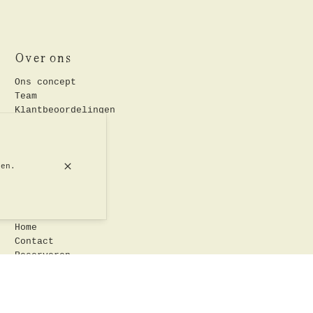
Over ons
Ons concept
Team
Klantbeoordelingen
ren.
Snelle links
Home
Contact
Reserveren
Vacatures
Onze signatuurgerechten
Rollebeekstraat 33, 1000 Brussel