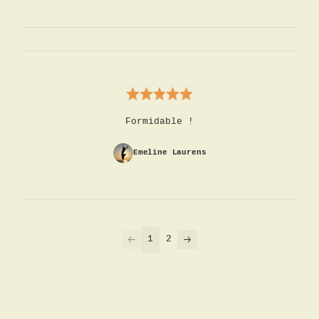
Formidable !
Emeline Laurens
1
2