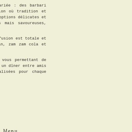
ariée : des barbari
ion où tradition et
options délicates et
s mais savoureuses,
fusion est totale et
an, zam zam cola et
 vous permettant de
 un dîner entre amis
alisées pour chaque
Menu