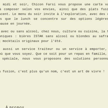
, midi et soir, Chicon Farsi vous propose une carte v
à composer selon vos envies, ainsi que des plats fus
acent. Le menu du soir invite à l’exploration, avec des 
is que le lunch se concentre sur des options légère
pause en journée.
 avec ou sans alcool, chez nous, culture ou cuisine, la 
uniques : bières ISTAK sans alcool ou blondes au safr
t mocktails originaux pour l'été.
t aussi un service traiteur ou un service à emporter,
où que vous soyez. Que ce soit pour un repas en famille,
 spéciale, nous vous proposons des solutions personn
a fusion, c'est plus qu'un nom, c'est un art de vivre !
A propos